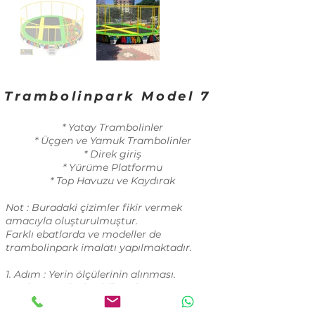
Trambolinpark Model 7
* Yatay Trambolinler
* Üçgen ve Yamuk Trambolinler
* Direk giriş
* Yürüme Platformu
* Top Havuzu ve Kaydırak
Not : Buradaki çizimler fikir vermek
amacıyla oluşturulmuştur.
Farklı ebatlarda ve modeller de
trambolinpark imalatı yapılmaktadır.
1. Adım : Yerin ölçülerinin alınması.
2. Adım : Projenin çizilmesi.
3. Adım : Müsterinin onayı ve imalat
sürecinin başlaması.