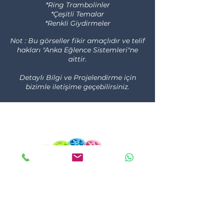
*Ring Trambolinler
*Çeşitli Temalar
*Renkli Giydirmeler
Not : Bu görseller fikir amaçlıdır ve telif
hakları "Anka Eğlence Sistemleri"ne
aittir.
Detaylı Bilgi ve Projelendirme için
bizimle iletişime geçebilirsiniz.