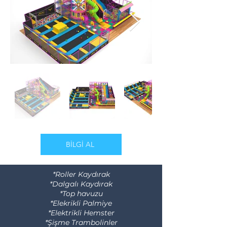
BİLGİ AL
*Roller Kaydırak
*Dalgalı Kaydırak
*Top havuzu
*Elekrikli Palmiye
*Elektrikli Hemster
*Şişme Trambolinler