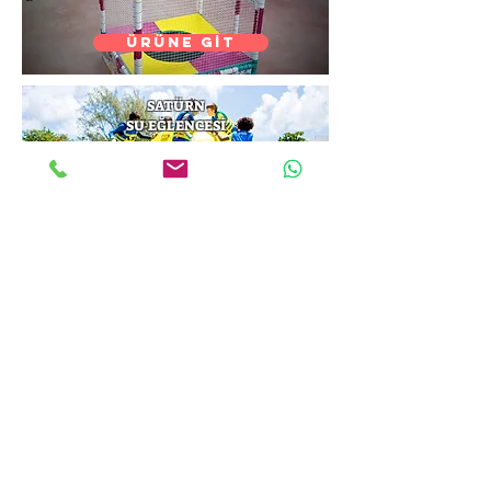
ÜRÜNE GİT
SATÜRN
SU EĞLENCESİ
ÜRÜNE GİT
EL PEDALLI
BOTLAR
ÜRÜNE GİT
ŞİŞME OYUN GRUBU
SEVİMLİ MAYMUN
ÜRÜNE GİT