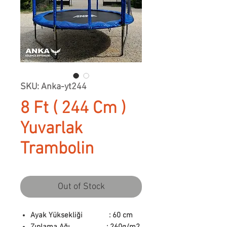
SKU: Anka-yt244
8 Ft ( 244 Cm )
Yuvarlak
Trambolin
Out of Stock
Ayak Yüksekliği : 60 cm
Zıplama Ağı : 260g/m2