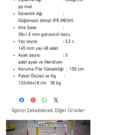
pp mat
Güvenlik Ağı :
Düğümsüz dikişli (PE MESH)
Ana Şase :
38x1,5 mm galvanizli boru
Yay sayısı : 3,2 x
145 mm yay 48 adet
Ayak sayısı : 3
adet ayak ve Merdiven
Koruma File Yüksekliği : 150 cm
Paket Ölçüsü ve Kg :
132x56x18 cm 38 kg
İlginizi Çekebilecek Diğer Ürünler
TEKLI TRAMBOLİN
RENKLİ