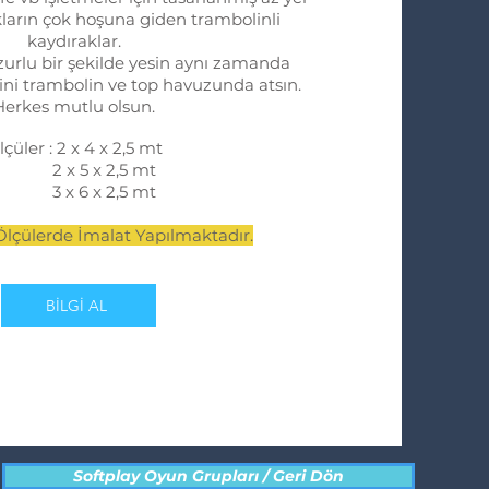
ların çok hoşuna giden trambolinli
kaydıraklar.
urlu bir şekilde yesin aynı zamanda
sini trambolin ve top havuzunda atsın.
Herkes mutlu olsun.
lçüler : 2 x 4 x 2,5 mt
2 x 5 x 2,5 mt
3 x 6 x 2,5 mt
 Ölçülerde İmalat Yapılmaktadır.
BİLGİ AL
Softplay Oyun Grupları / Geri Dön