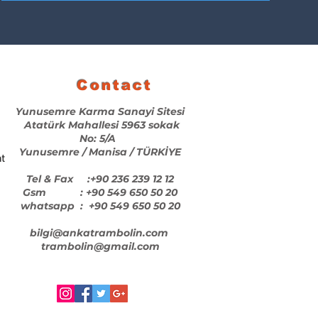
Contact
Yunusemre Karma Sanayi Sitesi
Atatürk Mahallesi 5963 sokak
No: 5/A
Yunusemre / Manisa / TÜRKİYE
t
Tel & Fax :+90 236 239 12 12
Gsm : +90 549 650 50 20
whatsapp : +90 549 650 50 20
bilgi@ankatrambolin.com
trambolin@gmail.com