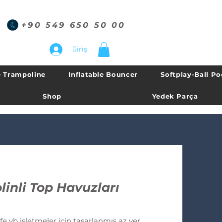
+90 549 650 50 00
Giriş
 Trampoline
Inflatable Bouncer
Softplay-Ball Po
Shop
Yedek Parça
inli Top Havuzları
 işletmeler için tasarlanmış az yer