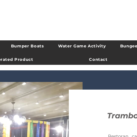
Bumper Boats
Water Game Activity
Bungee
rated Product
Contact
Trambol
Restoran , cafe vb