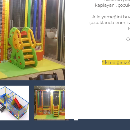
kaplayan , çocuk
Aile yemeğini huz
çocuklarıda enerji
​Ö
* İstediğiniz