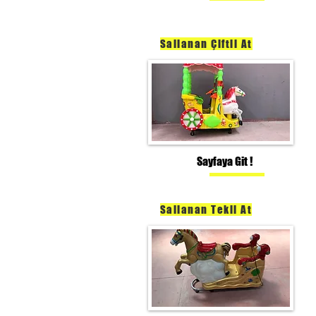
Sallanan Çiftli At
Sayfaya Git !
Sallanan Tekli At