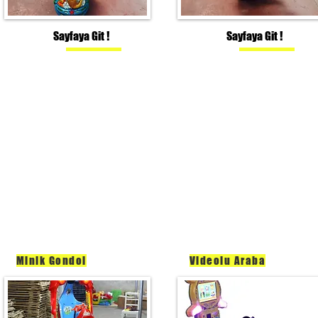
Sayfaya Git !
Sayfaya Git !
Minik Gondol
Videolu Araba