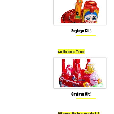
Sayfaya Git !
sallanan Tren
Sayfaya Git !
Dönme Dolap model 2