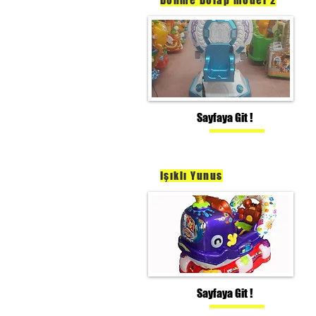
Sayfaya Git !
Işıklı Yunus
Sayfaya Git !