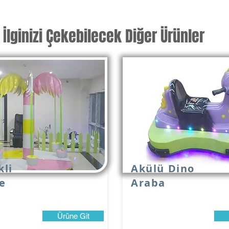
İlginizi Çekebilecek Diğer Ürünler
kli
Akülü Dino
e
Araba
Ürüne Git