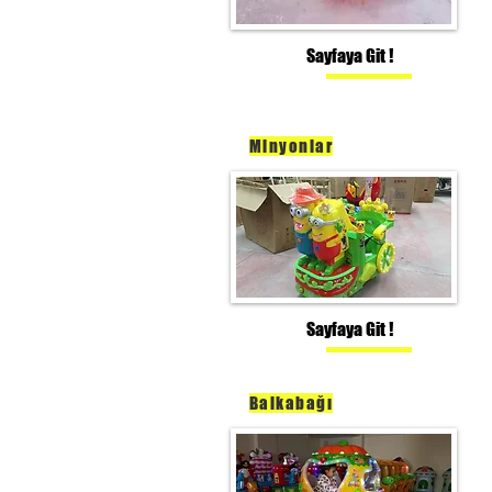
Sayfaya Git !
Minyonlar
Sayfaya Git !
Balkabağı