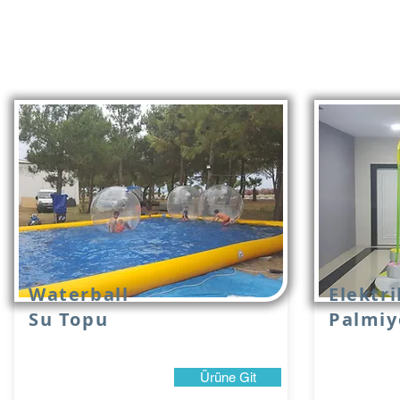
Waterball
Elektri
Su Topu
Palmiy
Ürüne Git