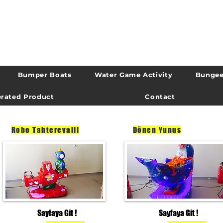
Bumper Boats
Water Game Activity
Bungee
rated Product
Contact
Robo Tahterevalli
Dönen Yunus
Sayfaya Git !
Sayfaya Git !