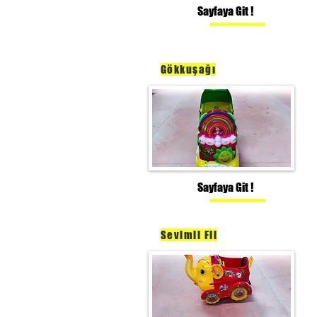
Sayfaya Git !
Gökkuşağı
Sayfaya Git !
Sevimli Fil