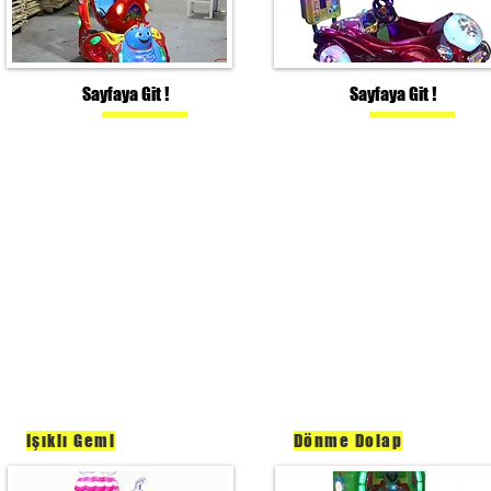
Sayfaya Git !
Sayfaya Git !
Işıklı Gemi
Dönme Dolap