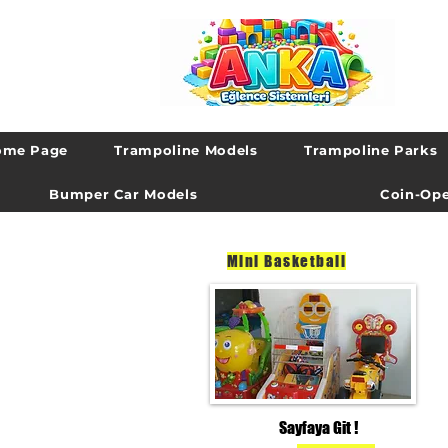
ome Page
Trampoline Models
Trampoline Parks
Bumper Car Models
Coin-Ope
Mini Basketball
Sayfaya Git !