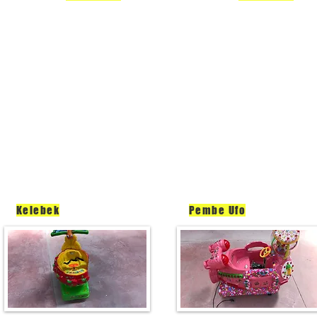
Kelebek
Pembe Ufo