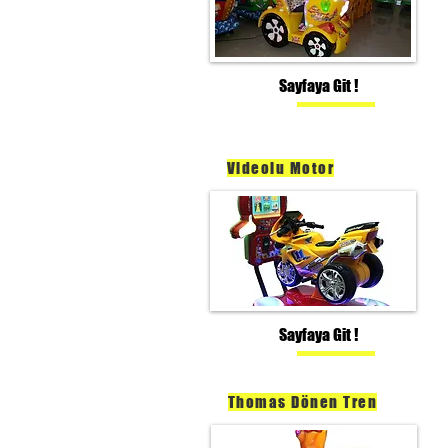
Sayfaya Git !
Videolu Motor
Sayfaya Git !
Thomas Dönen Tren