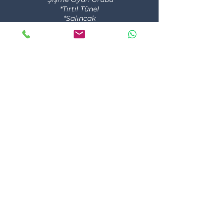
*Tırtıl Tünel
*Salıncak
Not : Bu görseller fikir amaçlıdır ve telif
hakları "Anka Eğlence Sistemleri"ne
aittir.
Detaylı Bilgi ve Projelendirme için
bizimle iletişime geçebilirsiniz.
Contact
ANKA EĞLENCE
SİSTEMLERİ
Terms and
Privacy Policy
Return policy
Conditions