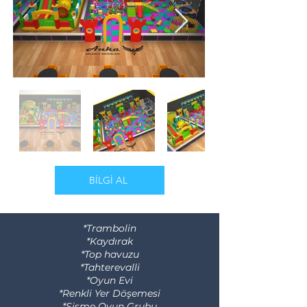
BİLGİ AL
*Trambolin
*Kaydırak
*Top havuzu
*Tahterevalli
*Oyun Evi
*Renkli Yer Döşemesi
*Şişme Oyun Grubu